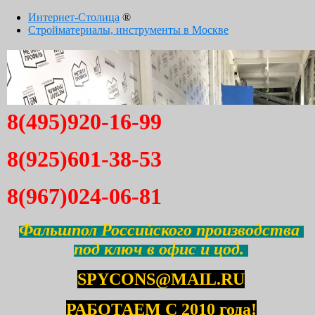
Интернет-Столица
®
Стройматериалы, инструменты в Москве
8(495)920-16-99
8(925)601-38-53
8(967)024-06-81
Фальшпол Российского производства
под ключ в офис и цод.
SPYCONS@MAIL.RU
РАБОТАЕМ С 2010 года!