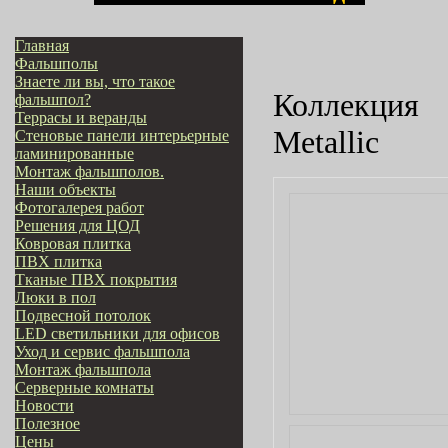
Главная
Фальшполы
Знаете ли вы, что такое
Коллекция
фальшпол?
Террасы и веранды
Metallic
Стеновые панели интерьерные
ламинированные
Монтаж фальшполов.
Наши объекты
Фотогалерея работ
Решения для ЦОД
Ковровая плитка
ПВХ плитка
Тканые ПВХ покрытия
Люки в пол
Подвесной потолок
LED светильники для офисов
Уход и сервис фальшпола
Монтаж фальшпола
Серверные комнаты
Новости
Полезное
Цены