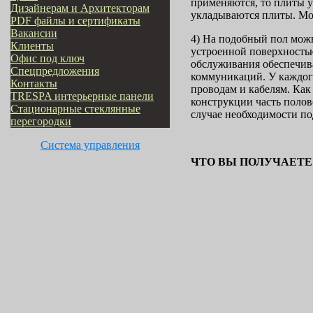
применяются, то плиты у
Дизайнерам и Архитекторам
укладываются плиты. Мон
PDF файлы и сертификаты
Вакансии
4) На подобный пол можн
Клиенты
устроенной поверхность
Офис под ключ
обслуживания обеспечива
Cпецпредложения
коммуникаций. У каждог
Контакты
проводам и кабелям. Ка
TRESPA интерьерные панели
конструкции часть полово
Стационарные стеклянные
случае необходимости п
перегородки
Система управления
ЧТО ВЫ ПОЛУЧАЕТЕ