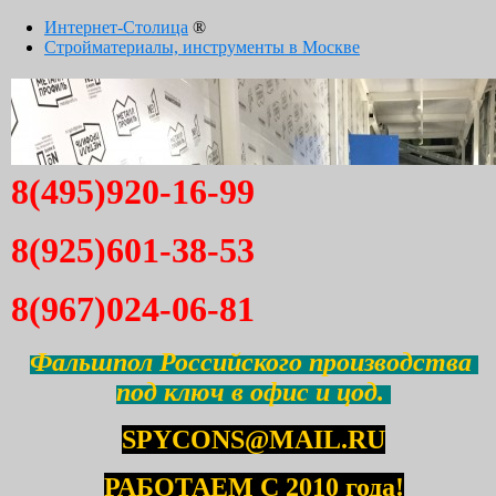
Интернет-Столица
®
Стройматериалы, инструменты в Москве
8(495)920-16-99
8(925)601-38-53
8(967)024-06-81
Фальшпол Российского производства
под ключ в офис и цод.
SPYCONS@MAIL.RU
РАБОТАЕМ С 2010 года!