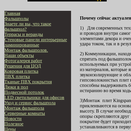
Главная
Почему сейчас акту
Фальшполы
Знаете ли вы, что такое
1) Для современных тех
фальшпол?
и проводов внутри самог
Террасы и веранды
элементами декора и оче
Стеновые панели интерьерные
удара током, так и в резу
ламинированные
Монтаж фальшполов.
2) Коммуникации, находя
Наши объекты
спрятать под фальшпол
Фотогалерея работ
используемых при устро
Решения для ЦОД
из материалов, которые 
Ковровая плитка
звукоизолирующие и обл
ПВХ плитка
гипсоволокнистых плит н
Тканые ПВХ покрытия
способны выдерживать б
Люки в пол
истиранию во время ходь
Подвесной потолок
LED светильники для офисов
3)Монтаж плит Kingspan
Уход и сервис фальшпола
приклеиваются на основа
Монтаж фальшпола
высоту. В случае необхо
Серверные комнаты
опоры скрепляются друг 
Новости
покрытие будет приходит
Полезное
устанавливаются в перву
Цены